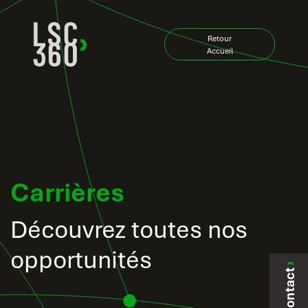
Se rendre au contenu
Retour
Accueil
Carrières
Découvrez toutes nos
opportunités
Contact