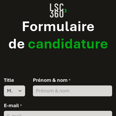
Formulaire
de
candidature
Title
Prénom & nom
*
E-mail
*