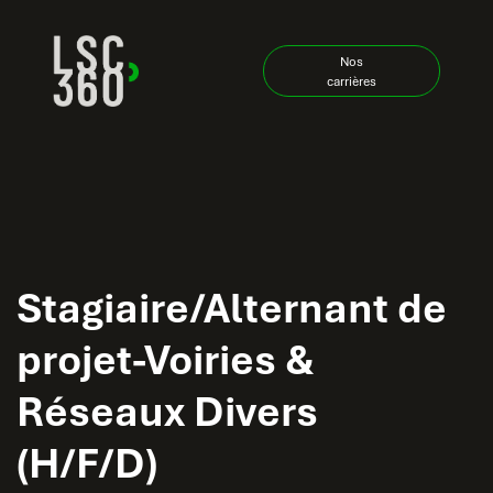
Se rendre au contenu
Nos
carrières
Stagiaire/Alternant de
projet-Voiries &
Réseaux Divers
(H/F/D)