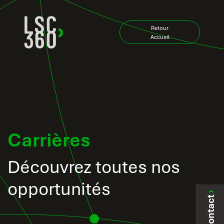
Skip to Content
Retour
Accueil
Carrières
Découvrez toutes nos
opportunités
Contact