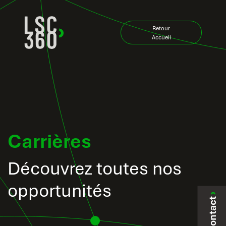
Skip to Content
Retour
Accueil
Carrières
Découvrez toutes nos
opportunités
Contact