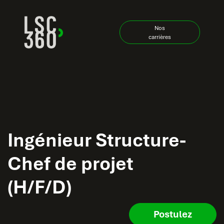
Se rendre au contenu
Nos
carrières
Ingénieur Structure-
Chef de projet
(H/F/D)
Postulez