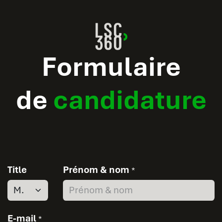
Formulaire
de
candidature
Title
Prénom & nom
*
E-mail
*