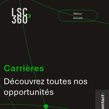
Se rendre au contenu
Retour
Accueil
Carrières
Découvrez toutes nos
opportunités
Contact