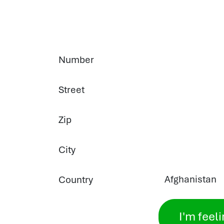
Number
Street
Zip
City
Country
I'm feel