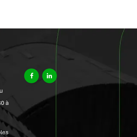
du
30 à
bles