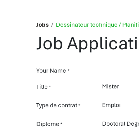
Skip to Content
Jobs
Dessinateur technique / Plani
Job Applicat
Your Name
*
Title
*
Type de contrat
*
Diplome
*