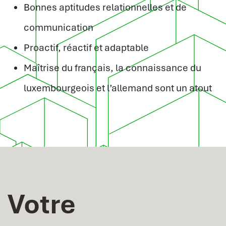
Bonnes aptitudes relationnelles et de
communication
Proactif, réactif et adaptable
Maîtrise du français, la connaissance du
luxembourgeois et l’allemand sont un atout
Votre