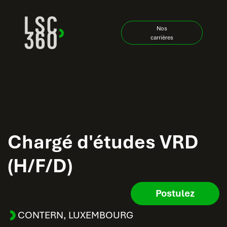
Skip to Content
Nos
carrières
Chargé d'études VRD
(H/F/D)
Postulez
CONTERN
,
LUXEMBOURG