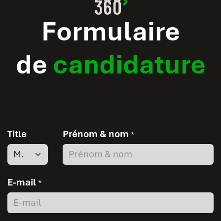
Formulaire
de
candidature
Title
Prénom & nom
*
E-mail
*