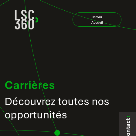
Zum Inhalt springen
Retour
Accueil
Carrières
Découvrez toutes nos
opportunités
Contact