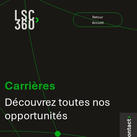
Zum Inhalt springen
Retour
Accueil
Carrières
Découvrez toutes nos
opportunités
Contact