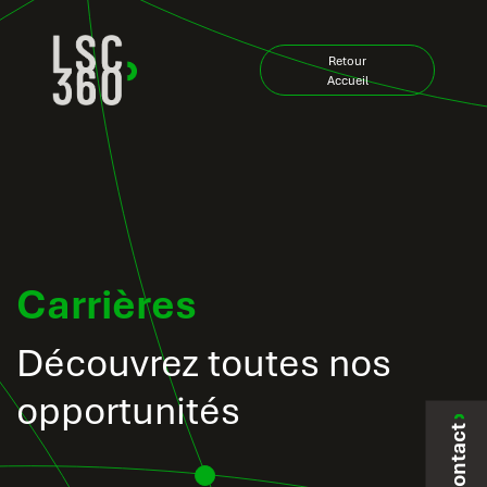
Zum Inhalt springen
Retour
Accueil
Carrières
Découvrez toutes nos
opportunités
Contact