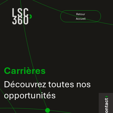
Skip to Content
Retour
Accueil
Carrières
Découvrez toutes nos
opportunités
Contact