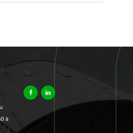
du
30 à