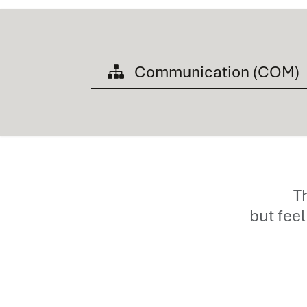
Communication (COM)
T
but feel