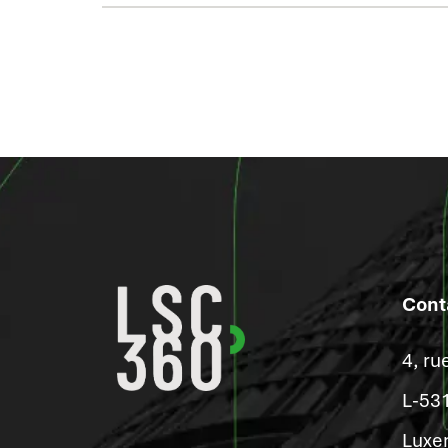
Cont
4, ru
L-53
Luxe