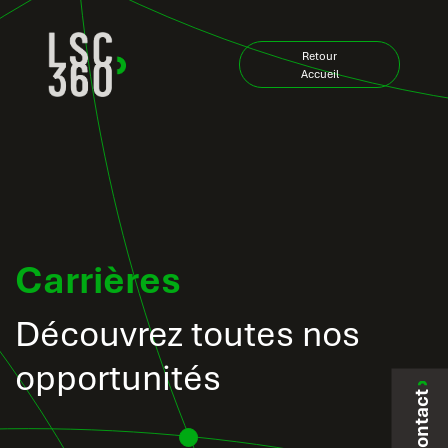
Zum Inhalt springen
Retour
Accueil
Carrières
Découvrez toutes nos
opportunités
Contact